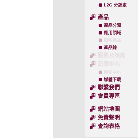
L2G 分銷處
產品
產品分類
應用領域
照明產品
產品線
服務及諮詢
新聞中心
新聞中心
媒體下載
聯繫我們
會員專區
網站地圖
免責聲明
查詢表格